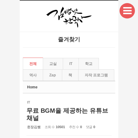
본문으로 바로가기
Sketchbook5, 스케치북5
즐겨찾기
Sketchbook5, 스케치북5
전체
교실
IT
학교
역사
Zap
책
자작 프로그램
Home
IT
무료 BGM을 제공하는 유튜브
채널
쥔장김쌤
조회 수
10501
추천 수
0
댓글
0