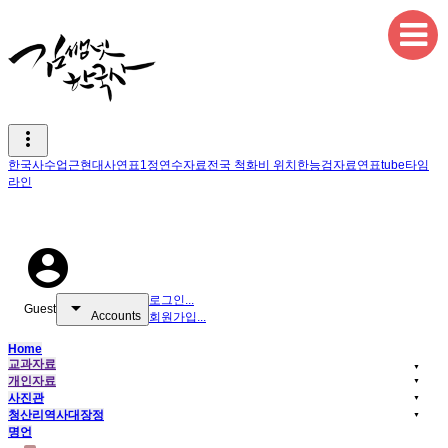
메뉴 건너뛰기
Sketchbook5, 스케치북5
more_vert
한국사수업
근현대사연표
1정연수자료
전국 척화비 위치
한능검자료
연표tube
타임
라인
Sketchbook5, 스케치북5
account_circle
로그인...
arrow_drop_down
Guest
Accounts
회원가입...
Home
교과자료
▼
개인자료
▼
사진관
▼
청산리역사대장정
▼
명언