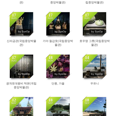
관)
중앙박물관)
립중앙박물관)
17
17
17
AUG
AUG
AUG
106
106
104
by SysOp
by SysOp
by SysOp
신라금관(국립중앙박물
가야 철갑옷(국립중앙박
호우명 그릇(국립중앙박
관)
물관)
물관)
17
18
14
AUG
NOV
AUG
122
236
881
by SysOp
by SysOp
by SysOp
광개토대왕비 탁본(국립
단풍, 가을
우유니
중앙박물관)
12
18
18
MAY
SEP
SEP
1239
1006
956