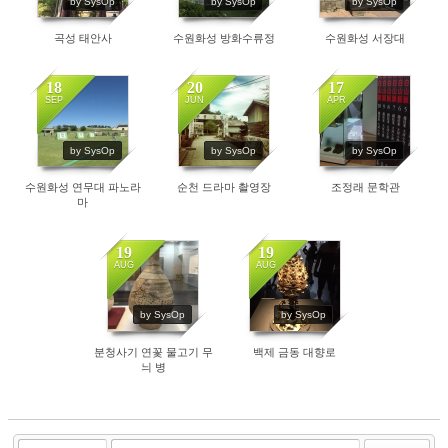
by SysOp
by SysOp
by SysOp
곡성 태안사
수원화성 방화수류정
수원화성 서장대
18
20
17
SEP
JUN
APR
1000
940
977
by SysOp
by SysOp
by SysOp
수원화성 연무대 파노라
순천 드라마 촬영장
조정래 문학관
마
19
19
AUG
AUG
909
1164
by SysOp
by SysOp
분청사기 연꽃 물고기 무
백제 금동 대향로
늬 병