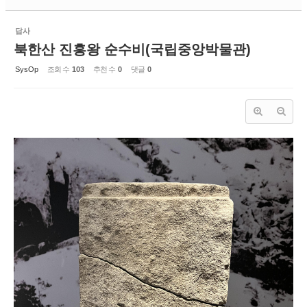
답사
북한산 진흥왕 순수비(국립중앙박물관)
SysOp
조회 수
103
추천 수
0
댓글
0