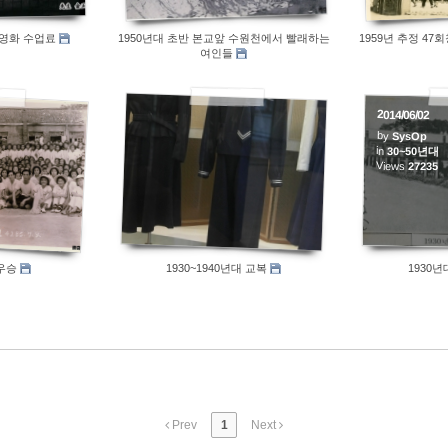
30~50년대
Views
4891
 영화 수업료
1950년대 초반 본교앞 수원천에서 빨래하는
1959년 추정 4
여인들
2014/06/02
by
SysOp
in
30~50년대
Views
27235
구우승
1930~1940년대 교복
1930년
Prev
1
Next