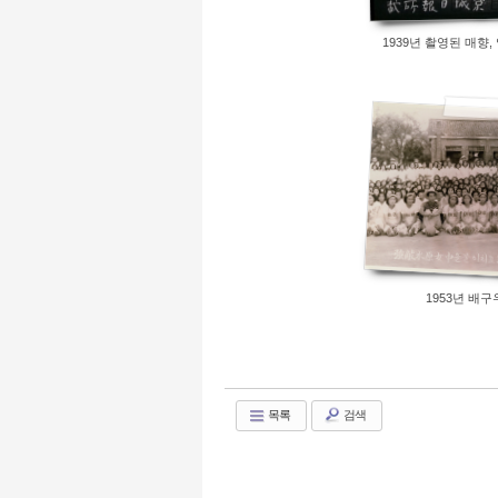
Views
4215
1939년 촬영된 매향,
1953년 배
목록
검색