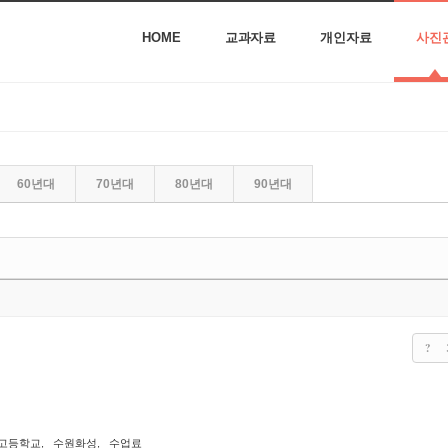
HOME
교과자료
개인자료
사진
60년대
70년대
80년대
90년대
?
고등학교
,
수원화성
,
수업료