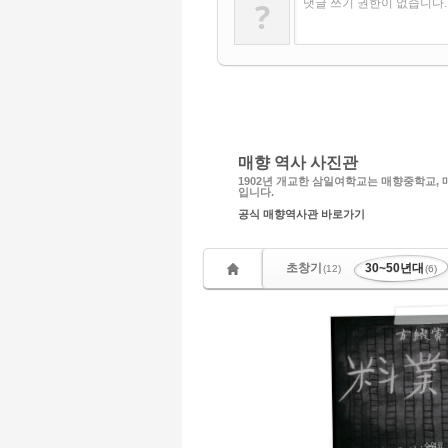
?
댓글 쓰기 권한이 없습니다
매향 역사 사진관
1902년 개교한 삼일여학교는 매향중학교,
2017/05/22
입니다.
SysOp
by
공식 매향역사관 바로가기
30~50년대
in
3862
Views
초창기
30~50년대
(12)
(6)
2014/06/03
by
SysOp
in
30~50년대