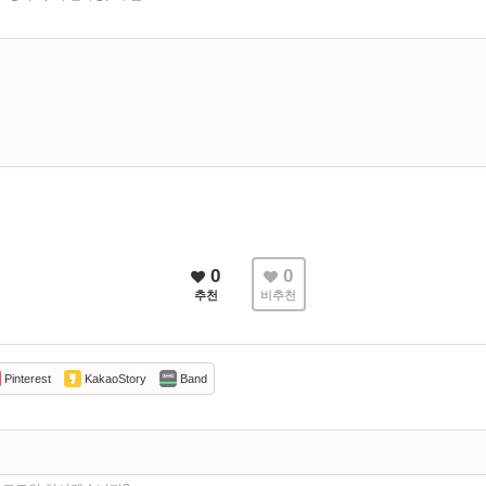
0
0
추천
비추천
Pinterest
KakaoStory
Band