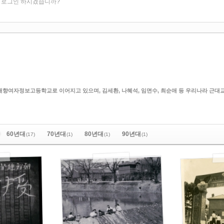
. 로그인 하시겠습니까?
 매향여자정보고등학교로 이어지고 있으며, 김세환, 나혜석, 임면수, 최순애 등 우리나라 근대
2014/06/03
2014/06/03
SysOp
SysOp
by
by
30~50년대
30~50년대
in
in
4740
4537
Views
Views
60년대
70년대
80년대
90년대
(17)
(1)
(1)
(1)
2014/06/02
by
SysOp
in