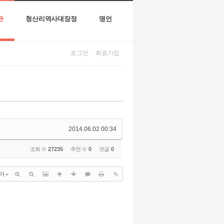
관
청산리역사대장정
명언
로그인
회원가입
2014.06.02 00:34
조회 수
27235
추천 수
0
댓글
0
가