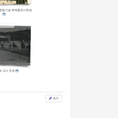
7회창립기념 학예품전시회장
대 교사 전경
쓰기