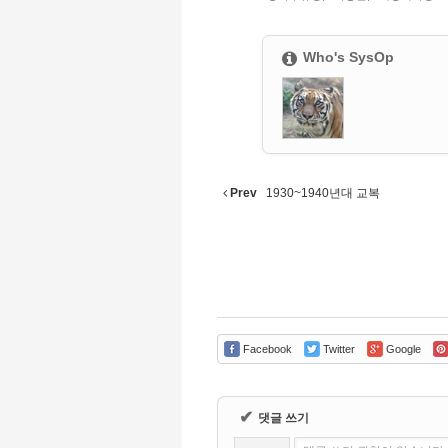
Who's
SysOp
Prev
1930~1940년대 교복
Facebook
Twitter
Google
✔
댓글 쓰기